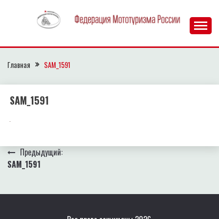
Перейти
к
содержимому
Главная
SAM_1591
SAM_1591
Навигация
Предыдущий:
SAM_1591
по
записям